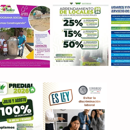
Con M