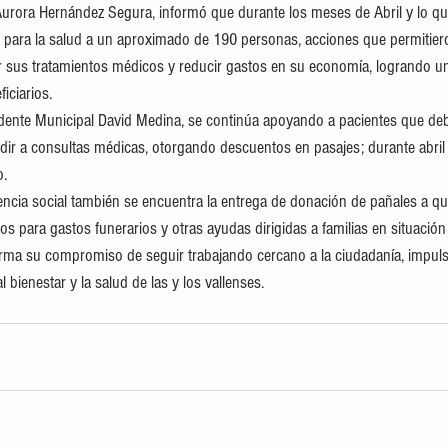
a Aurora Hernández Segura, informó que durante los meses de Abril y lo q
ara la salud a un aproximado de 190 personas, acciones que permitieron
 sus tratamientos médicos y reducir gastos en su economía, logrando un
iciarios.
idente Municipal David Medina, se continúa apoyando a pacientes que deb
udir a consultas médicas, otorgando descuentos en pasajes; durante abril 
o.
encia social también se encuentra la entrega de donación de pañales a qui
 para gastos funerarios y otras ayudas dirigidas a familias en situación
firma su compromiso de seguir trabajando cercano a la ciudadanía, impu
 bienestar y la salud de las y los vallenses.