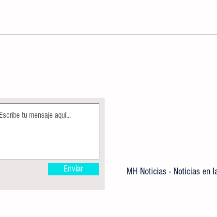
ALBERCA OLÍMPICA MUNICIPAL
Direcc
PERMANECE EN MANTENIMIENTO
Ecolog
COMO PARTE DE LAS ACCIONES DE
árbole
MEJORA
Enviar
MH Noticias - Noticias en 