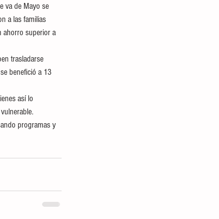
ue va de Mayo se 
 a las familias 
 ahorro superior a 
en trasladarse 
se benefició a 13 
enes así lo 
 vulnerable.
lsando programas y 