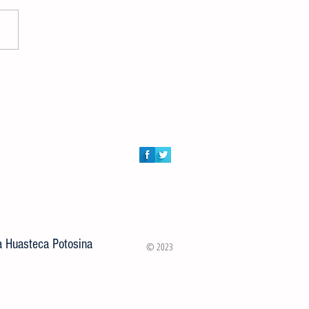
ión de Atención al Campo y
ía Municipal entregaron 100
s a rancherías de Ciudad Valles
la Huasteca Potosina
© 2023