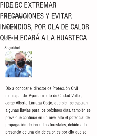
PIDE PC EXTREMAR
Huasteca
PRECAUCIONES Y EVITAR
San Luis Potosí
INCENDIOS, POR OLA DE CALOR
Nacional
QUE LLEGARÁ A LA HUASTECA
Deportes
Seguridad
Dio a conocer el director de Protección Civil 
municipal del Ayuntamiento de Ciudad Valles, 
Jorge Alberto Lárraga Ocejo, que bien se esperan 
algunas lluvias para los próximos días, también se 
prevé que continúe en un nivel alto el potencial de 
propagación de incendios forestales, debido a la 
presencia de una ola de calor, es por ello que se 