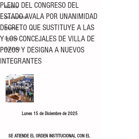
PLENO DEL CONGRESO DEL
Huasteca
ESTADO AVALA POR UNANIMIDAD
San Luis Potosí
DECRETO QUE SUSTITUYE A LAS
Nacional
Y LOS CONCEJALES DE VILLA DE
Deportes
POZOS Y DESIGNA A NUEVOS
Seguridad
INTEGRANTES
Lunes 15 de Diciembre de 2025
SE ATIENDE EL ORDEN INSTITUCIONAL CON EL 