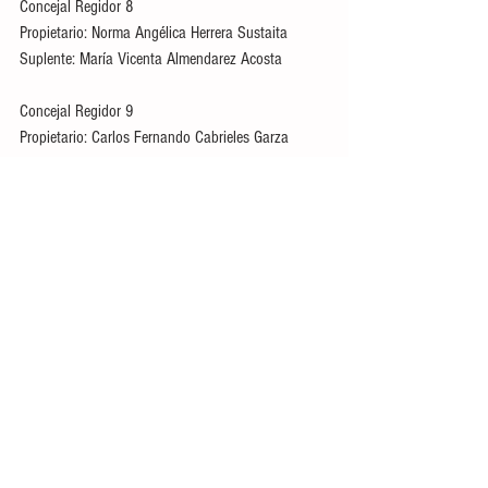
Concejal Regidor 8
Propietario: Norma Angélica Herrera Sustaita
Suplente: María Vicenta Almendarez Acosta
Concejal Regidor 9
Propietario: Carlos Fernando Cabrieles Garza
Suplente: Roger Errejn Alaniz
Concejal Regidor 10
Propietario: Sandra Leticia Hernández Serrato
Suplente: Amairanhy Lizeth Pérez Quintana
Concejal Regidor 11
Propietario: Ulises Fabián Toro Reyna
Suplente: Marco Aurelio Castro
Concejal Regidor 12
Propietario: Claudia Galván Ramírez
Suplente: Rosa Angélica Moreno Anguiano