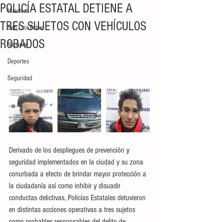
POLICÍA ESTATAL DETIENE A
Huasteca
TRES SUJETOS CON VEHÍCULOS
San Luis Potosí
ROBADOS
Nacional
Deportes
Seguridad
Derivado de los despliegues de prevención y 
seguridad implementados en la ciudad y su zona 
conurbada a efecto de brindar mayor protección a 
la ciudadanía así como inhibir y disuadir 
conductas delictivas, Policías Estatales detuvieron 
en distintas acciones operativas a tres sujetos 
como probables responsables del delito de 