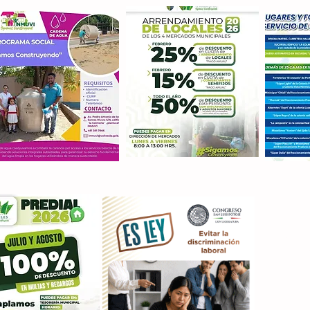
Con M