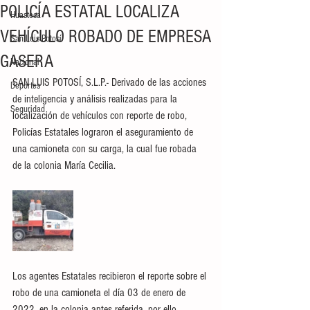
POLICÍA ESTATAL LOCALIZA
Huasteca
VEHÍCULO ROBADO DE EMPRESA
San Luis Potosí
GASERA
Nacional
SAN LUIS POTOSÍ, S.L.P.- Derivado de las acciones 
Deportes
de inteligencia y análisis realizadas para la 
Seguridad
localización de vehículos con reporte de robo, 
Policías Estatales lograron el aseguramiento de 
una camioneta con su carga, la cual fue robada 
de la colonia María Cecilia.
Los agentes Estatales recibieron el reporte sobre el 
robo de una camioneta el día 03 de enero de 
2022, en la colonia antes referida, por ello 