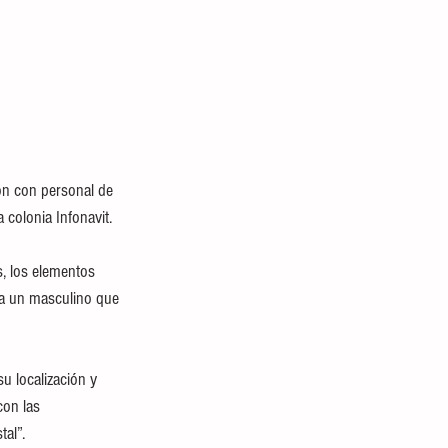
ón con personal de 
 colonia Infonavit.
, los elementos 
 a un masculino que 
u localización y 
con las 
tal”.