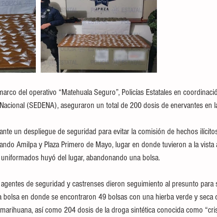
arco del operativo “Matehuala Seguro”, Policías Estatales en coordinaci
a Nacional (SEDENA), aseguraron un total de 200 dosis de enervantes en la
nte un despliegue de seguridad para evitar la comisión de hechos ilícitos
rnando Amilpa y Plaza Primero de Mayo, lugar en donde tuvieron a la vista
os uniformados huyó del lugar, abandonando una bolsa.
s agentes de seguridad y castrenses dieron seguimiento al presunto para s
la bolsa en donde se encontraron 49 bolsas con una hierba verde y seca 
la marihuana, así como 204 dosis de la droga sintética conocida como “cris