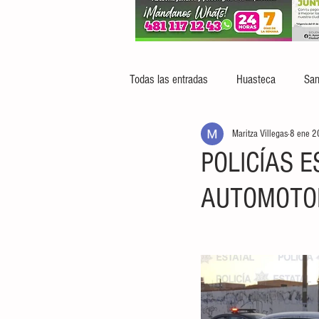
Todas las entradas
Huasteca
San
Maritza Villegas
8 ene 
POLICÍAS 
AUTOMOTOR