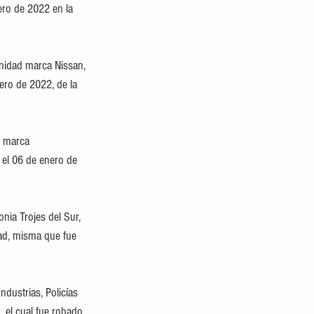
ero de 2022 en la 
unidad marca Nissan, 
ero de 2022, de la 
r marca 
 el 06 de enero de 
nia Trojes del Sur, 
dad, misma que fue 
dustrias, Policías 
, el cual fue robado 