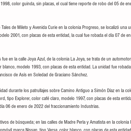
1998, color guinda, sin placas, el cual tiene reporte de robo del 05 de en
e Tales de Mileto y Avenida Curie en la colonia Progreso, se localizó una 
odelo 2001, con placas de esta entidad, la cual fue robada el día 07 de en
fue en la calle Joya Azul, de la colonia La Joya, se trata de un automoto
or blanco, modelo 1993, con placas de esta entidad. La unidad fue robada
ancisco de Asís en Soledad de Graciano Sánchez.
idad durante los patrullajes sobre Camino Antiguo a Simón Díaz en la colo
d, tipo Explorer, color café claro, modelo 1997, con placas de esta enti
ía 06 de enero de 2022 del fraccionamiento Industrias.
vos de búsqueda; en las calles de Madre Perla y Amatista en la colonia In
tomóvil marca Nissan, tipo Versa, color blanco, con placas de esta entidad