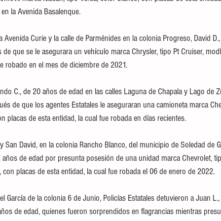
 en la Avenida Basalenque.
a Avenida Curie y la calle de Parménides en la colonia Progreso, David D.
 de que se le asegurara un vehículo marca Chrysler, tipo Pt Cruiser, modl
fue robado en el mes de diciembre de 2021.
ndo C., de 20 años de edad en las calles Laguna de Chapala y Lago de 
ués de que los agentes Estatales le aseguraran una camioneta marca Chevr
n placas de esta entidad, la cual fue robada en días recientes.  
n y San David, en la colonia Rancho Blanco, del municipio de Soledad de 
22 años de edad por presunta posesión de una unidad marca Chevrolet, ti
 con placas de esta entidad, la cual fue robada el 06 de enero de 2022.
iel García de la colonia 6 de Junio, Policías Estatales detuvieron a Juan L.
años de edad, quienes fueron sorprendidos en flagrancias mientras pres