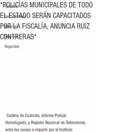
*POLICÍAS MUNICIPALES DE TODO
Huasteca
EL ESTADO SERÁN CAPACITADOS
San Luis Potosí
POR LA FISCALÍA, ANUNCIA RUIZ
Nacional
CONTRERAS*
Deportes
Seguridad
 Cadena de Custodia, Informe Policial 
Homologado, y Registro Nacional de Detenciones, 
entre los cursos a impartir por el Instituto 