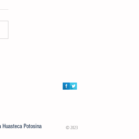
ión de Atención al Campo y
ía Municipal entregaron 100
s a rancherías de Ciudad Valles
la Huasteca Potosina
© 2023