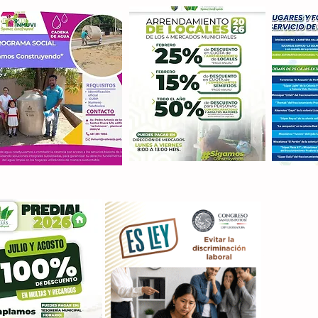
Con M