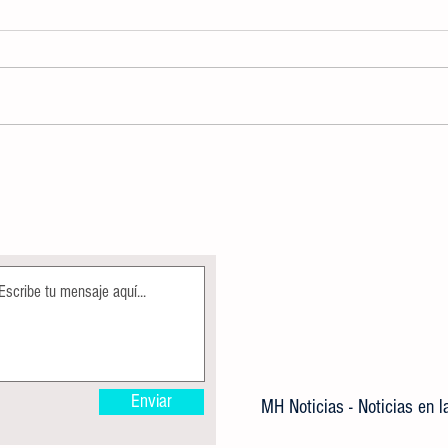
ALBERCA OLÍMPICA MUNICIPAL
Direcc
PERMANECE EN MANTENIMIENTO
Ecolog
COMO PARTE DE LAS ACCIONES DE
árbole
MEJORA
Enviar
MH Noticias - Noticias en 