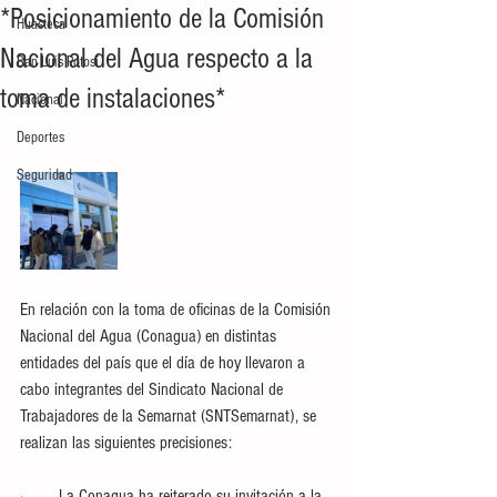
*Posicionamiento de la Comisión
Huasteca
Nacional del Agua respecto a la
San Luis Potosí
toma de instalaciones*
Nacional
Deportes
Seguridad
En relación con la toma de oficinas de la Comisión 
Nacional del Agua (Conagua) en distintas 
entidades del país que el día de hoy llevaron a 
cabo integrantes del Sindicato Nacional de 
Trabajadores de la Semarnat (SNTSemarnat), se 
realizan las siguientes precisiones:
·        La Conagua ha reiterado su invitación a la 