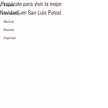
¡Prepárate para vivir la mejor
Huasteca
Navidad!, en San Luis Potosí
San Luis Potosí
Nacional
Deportes
Seguridad