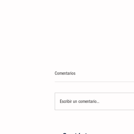
Comentarios
Escribir un comentario...
Ciudad Valles sede del Torneo de
Pesca Deportiva de Lobina de
Embarcación 2026 ¡Saquen su mejor