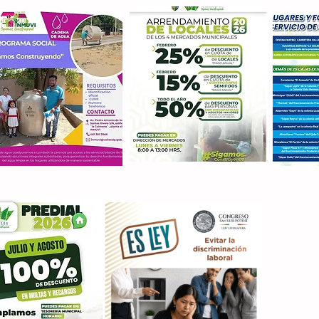
Con M