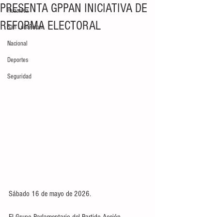
PRESENTA GPPAN INICIATIVA DE
Huasteca
REFORMA ELECTORAL
San Luis Potosí
Nacional
Deportes
Seguridad
Sábado 16 de mayo de 2026. 
El Grupo Parlamentario del Partido Acción 