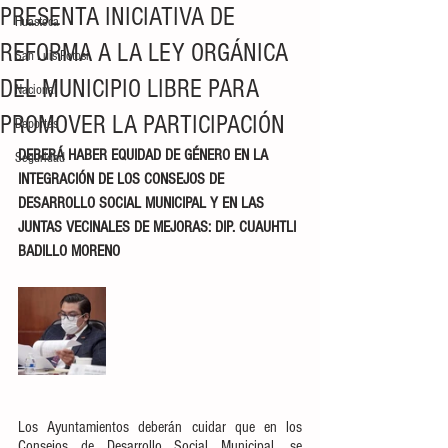
PRESENTA INICIATIVA DE
Huasteca
REFORMA A LA LEY ORGÁNICA
San Luis Potosí
DEL MUNICIPIO LIBRE PARA
Nacional
PROMOVER LA PARTICIPACIÓN
Deportes
DEBERÁ HABER EQUIDAD DE GÉNERO EN LA 
Seguridad
INTEGRACIÓN DE LOS CONSEJOS DE 
DESARROLLO SOCIAL MUNICIPAL Y EN LAS 
JUNTAS VECINALES DE MEJORAS: DIP. CUAUHTLI 
BADILLO MORENO
Los Ayuntamientos deberán cuidar que en los 
Consejos de Desarrollo Social Municipal, se 