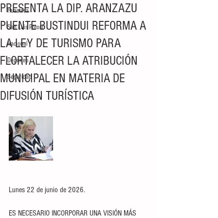
PRESENTA LA DIP. ARANZAZU
Huasteca
PUENTE BUSTINDUI REFORMA A
San Luis Potosí
LA LEY DE TURISMO PARA
Nacional
FLORTALECER LA ATRIBUCIÓN
Deportes
MUNICIPAL EN MATERIA DE
Seguridad
DIFUSIÓN TURÍSTICA
Lunes 22 de junio de 2026. 
ES NECESARIO INCORPORAR UNA VISIÓN MÁS 