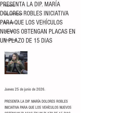
PRESENTA LA DIP. MARÍA
Huasteca
DOLORES ROBLES INICIATIVA
San Luis Potosí
PARA QUE LOS VEHÍCULOS
Nacional
NUEVOS OBTENGAN PLACAS EN
Deportes
UN PLAZO DE 15 DIAS
Seguridad
Jueves 25 de junio de 2026.
PRESENTA LA DIP. MARÍA DOLORES ROBLES 
INICIATIVA PARA QUE LOS VEHÍCULOS NUEVOS 