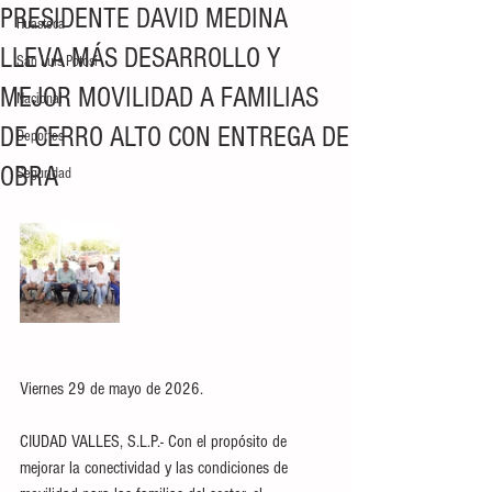
PRESIDENTE DAVID MEDINA
Huasteca
LLEVA MÁS DESARROLLO Y
San Luis Potosí
MEJOR MOVILIDAD A FAMILIAS
Nacional
DE CERRO ALTO CON ENTREGA DE
Deportes
OBRA
Seguridad
Viernes 29 de mayo de 2026.
CIUDAD VALLES, S.L.P.- Con el propósito de 
mejorar la conectividad y las condiciones de 