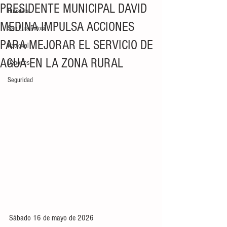
PRESIDENTE MUNICIPAL DAVID
Huasteca
MEDINA IMPULSA ACCIONES
San Luis Potosí
PARA MEJORAR EL SERVICIO DE
Nacional
AGUA EN LA ZONA RURAL
Deportes
Seguridad
Sábado 16 de mayo de 2026