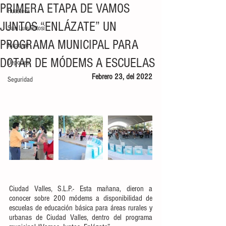
PRIMERA ETAPA DE VAMOS
Huasteca
JUNTOS “ENLÁZATE” UN
San Luis Potosí
PROGRAMA MUNICIPAL PARA
Nacional
DOTAR DE MÓDEMS A ESCUELAS
Deportes
Febrero 23, del 2022
Seguridad
Ciudad Valles, S.L.P.- Esta mañana, dieron a 
conocer sobre 200 módems a disponibilidad de 
escuelas de educación básica para áreas rurales y 
urbanas de Ciudad Valles, dentro del programa 