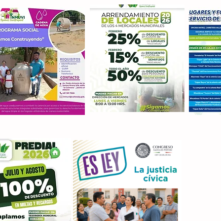
Con M