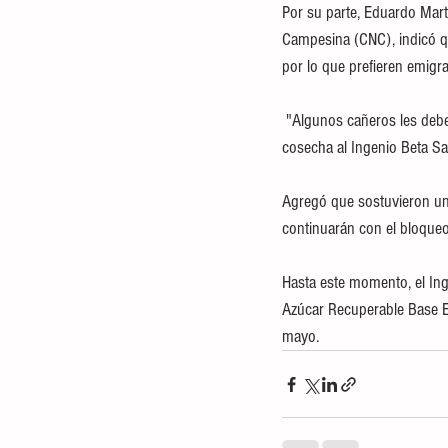
Por su parte, Eduardo Mart
Campesina (CNC), indicó qu
por lo que prefieren emigra
 "Algunos cañeros les deben hasta la sexta preliquidación por fallas en el área de contabilidad, ya están llevando su 
cosecha al Ingenio Beta Sa
Agregó que sostuvieron un 
continuarán con el bloque
Hasta este momento, el Ing
Azúcar Recuperable Base Es
mayo.