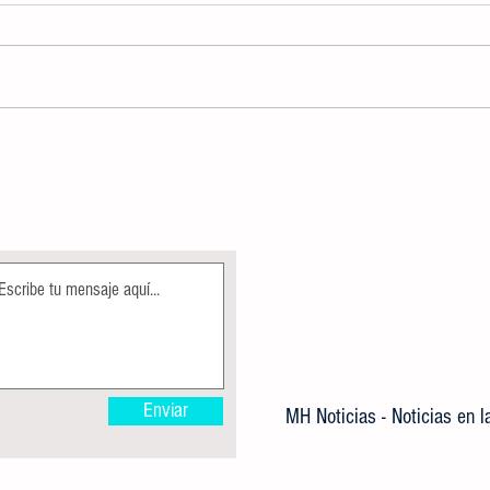
ALBERCA OLÍMPICA MUNICIPAL
Direcc
PERMANECE EN MANTENIMIENTO
Ecolog
COMO PARTE DE LAS ACCIONES DE
árbole
MEJORA
Enviar
MH Noticias - Noticias en 