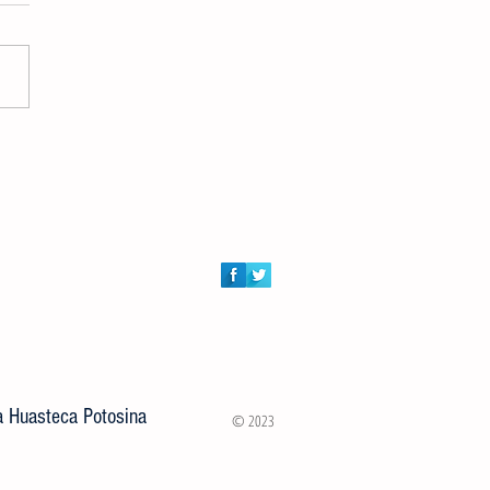
ión de Atención al Campo y
ía Municipal entregaron 100
s a rancherías de Ciudad Valles
la Huasteca Potosina
© 2023