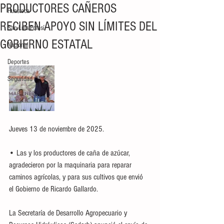
PRODUCTORES CAÑEROS
Huasteca
RECIBEN APOYO SIN LÍMITES DEL
San Luis Potosí
GOBIERNO ESTATAL
Nacional
Deportes
Seguridad
Jueves 13 de noviembre de 2025.
• Las y los productores de caña de azúcar, 
agradecieron por la maquinaria para reparar 
caminos agrícolas, y para sus cultivos que envió 
el Gobierno de Ricardo Gallardo.
La Secretaría de Desarrollo Agropecuario y 