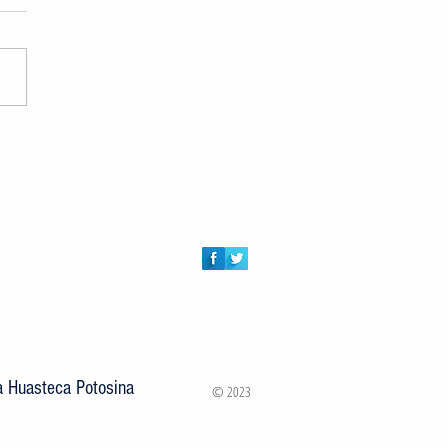
ión de Atención al Campo y
ía Municipal entregaron 100
s a rancherías de Ciudad Valles
la Huasteca Potosina
© 2023