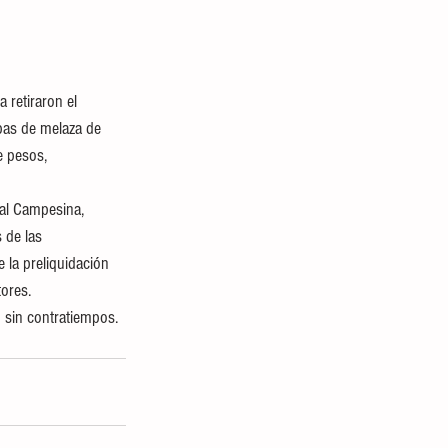
 retiraron el 
pas de melaza de 
e pesos, 
al Campesina, 
 de las 
 la preliquidación 
ores. 
 sin contratiempos.