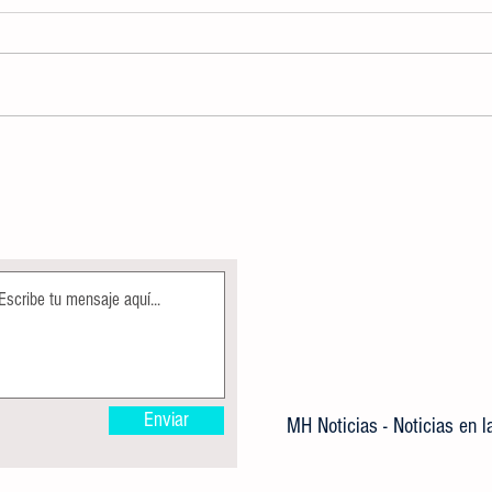
ALBERCA OLÍMPICA MUNICIPAL
Direcc
PERMANECE EN MANTENIMIENTO
Ecolog
COMO PARTE DE LAS ACCIONES DE
árbole
MEJORA
Enviar
MH Noticias - Noticias en 