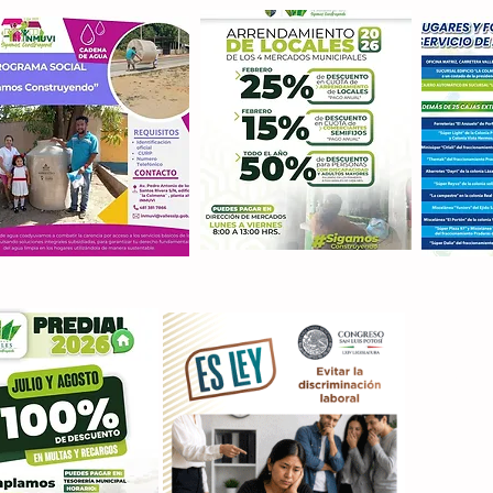
Con M