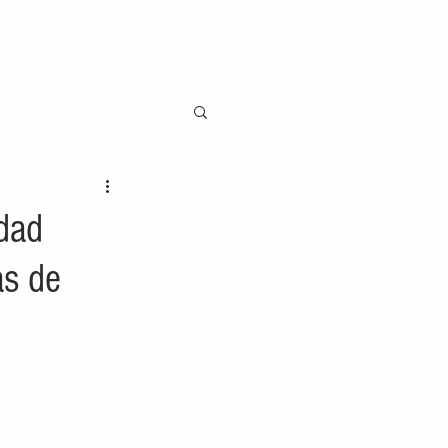
udad
as de