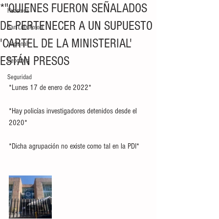
*"QUIENES FUERON SEÑALADOS
Huasteca
DE PERTENECER A UN SUPUESTO
San Luis Potosí
'CARTEL DE LA MINISTERIAL'
Nacional
ESTÁN PRESOS
Deportes
Seguridad
*Lunes 17 de enero de 2022*
*Hay policías investigadores detenidos desde el 
2020* 
*Dicha agrupación no existe como tal en la PDI*