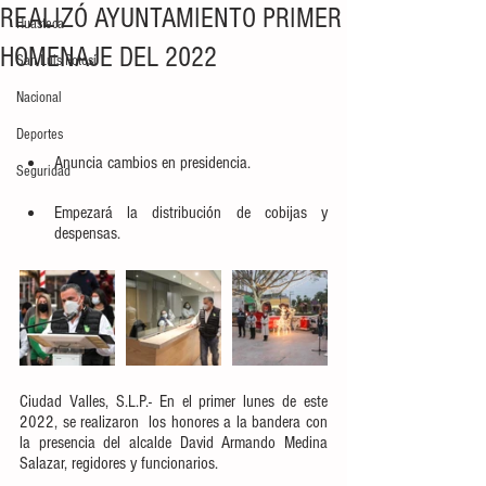
REALIZÓ AYUNTAMIENTO PRIMER
Huasteca
HOMENAJE DEL 2022
San Luis Potosí
Nacional
Deportes
Anuncia cambios en presidencia.
Seguridad
Empezará la distribución de cobijas y 
despensas.
Ciudad Valles, S.L.P.- En el primer lunes de este 
2022, se realizaron  los honores a la bandera con 
la presencia del alcalde David Armando Medina 
Salazar, regidores y funcionarios. 