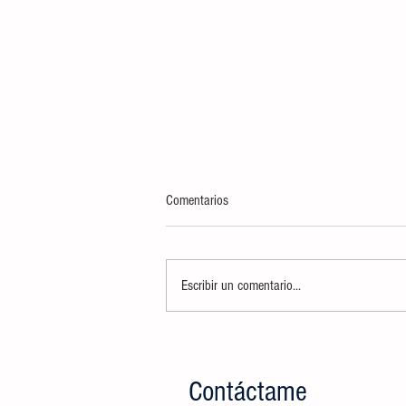
Comentarios
Escribir un comentario...
AUTORIDADES DETERMINARÁN USO
DE DISPOSITIVOS ELECTRÓNICOS,
COMO APOYO DENTRO DE LA
Contáctame
JORNADA ESCOLAR