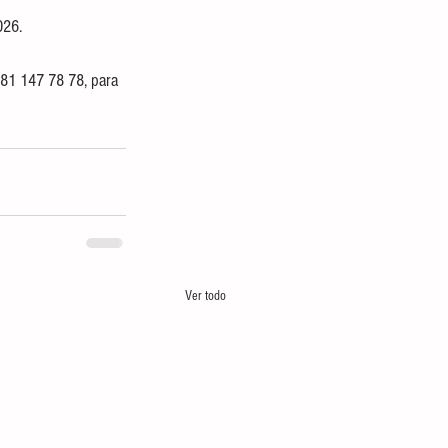
026.
81 147 78 78, para 
Ver todo