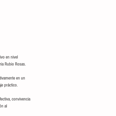
vo en nivel 
ria Rubio Rosas.
tivamente en un 
je práctico.
ctiva, convivencia 
n al 