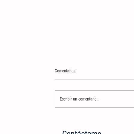
Comentarios
Escribir un comentario...
Ciudad Valles sede del Torneo de
Pesca Deportiva de Lobina de
Embarcación 2026 ¡Saquen su mejor