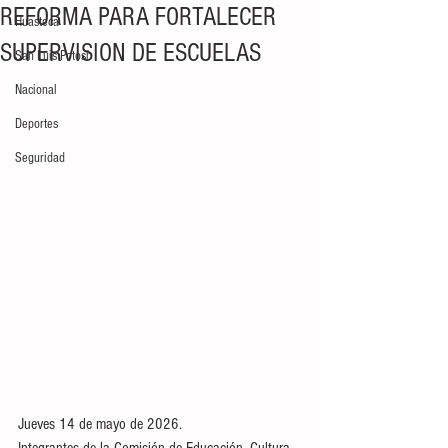
REFORMA PARA FORTALECER
Huasteca
SUPERVISION DE ESCUELAS
San Luis Potosí
Nacional
Deportes
Seguridad
Jueves 14 de mayo de 2026. 
Integrantes de la Comisión de Educación, Cultura, 