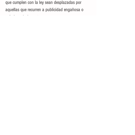
que cumplen con la ley sean desplazadas por 
aquellas que recurren a publicidad engañosa o 
prácticas deshonestas.
El dictamen será turnado al Pleno del Congreso 
del Estado para su análisis y votación 
correspondiente.
Ver todo
Entradas recientes