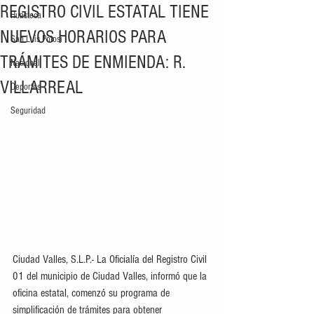
REGISTRO CIVIL ESTATAL TIENE
Huasteca
NUEVOS HORARIOS PARA
San Luis Potosí
TRÁMITES DE ENMIENDA: R.
Nacional
VILLARREAL
Deportes
Seguridad
Ciudad Valles, S.L.P.- La Oficialía del Registro Civil 
01 del municipio de Ciudad Valles, informó que la 
oficina estatal, comenzó su programa de 
simplificación de trámites para obtener 