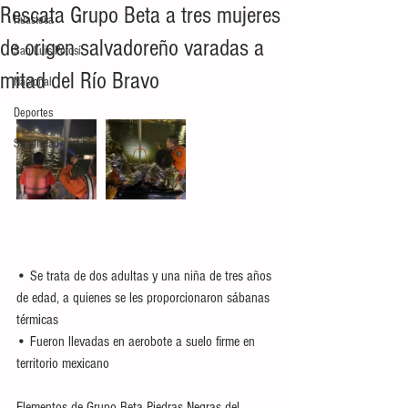
Rescata Grupo Beta a tres mujeres
Huasteca
de origen salvadoreño varadas a
San Luis Potosí
mitad del Río Bravo
Nacional
Deportes
Seguridad
• Se trata de dos adultas y una niña de tres años 
de edad, a quienes se les proporcionaron sábanas 
térmicas
• Fueron llevadas en aerobote a suelo firme en 
territorio mexicano
Elementos de Grupo Beta Piedras Negras del 