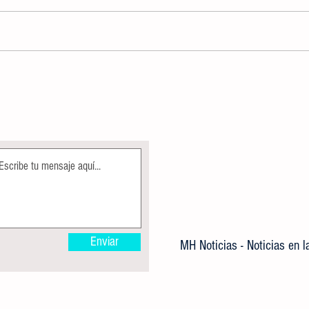
CREADORES AUDIOVISUALES
CON A
IMPARTIRÁN MASTER CLASS
MUNIC
GRATUITA A JÓVENES VALLENSES
CALLE
A COL
Enviar
MH Noticias - Noticias en 