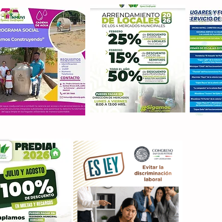
Con M