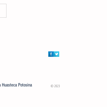
CCIONES DEL GOBIERNO
IPAL Y ESTATAL, HAY MÁS
S ILUMINADAS BENEFICIANDO
ONIAS Y FRACCIONAMIENTOS
la Huasteca Potosina
© 2023