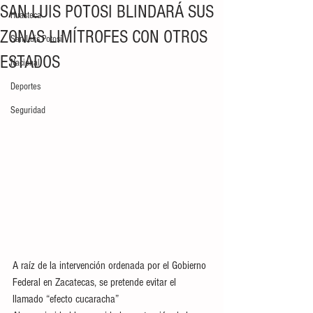
SAN LUIS POTOSI BLINDARÁ SUS
Huasteca
ZONAS LIMÍTROFES CON OTROS
San Luis Potosí
ESTADOS
Nacional
Deportes
Seguridad
A raíz de la intervención ordenada por el Gobierno 
Federal en Zacatecas, se pretende evitar el 
llamado “efecto cucaracha” 