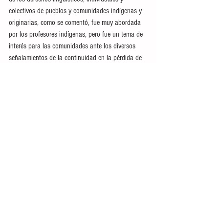
colectivos de pueblos y comunidades indígenas y 
originarias, como se comentó, fue muy abordada 
por los profesores indígenas, pero fue un tema de 
interés para las comunidades ante los diversos 
señalamientos de la continuidad en la pérdida de 
las lenguas maternas.
La iniciativa de la diputada Brisseire Sánchez se 
turnó a la Comisión de Asuntos de Pueblos  y 
Comunidades Indígenas donde es analizada.
Ver todo
Entradas recientes