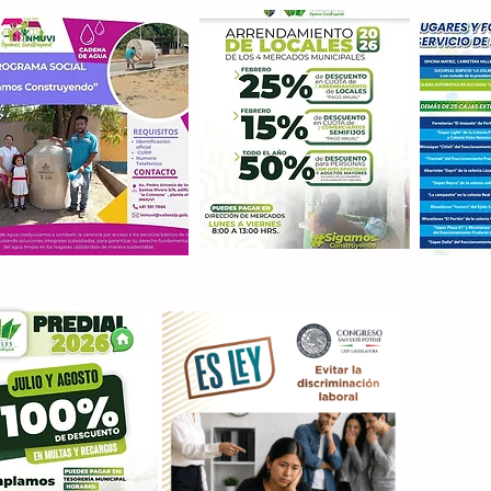
Con M