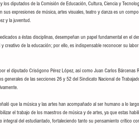
s y los diputados de la Comisión de Educación, Cultura, Ciencia y Tecnolo
en sus expresiones de música, artes visuales, teatro y danza es un compo
ez y la juventud. 
dicados a éstas disciplinas, desempeñan un papel fundamental en el desa
l y creativo de la educación; por ello, es indispensable reconocer su labo
 por el diputado Crisógono Pérez López, así como Juan Carlos Bárcenas R
os generales de las secciones 26 y 52 del Sindicato Nacional de Trabajado
ivamente.
señaló que la música y las artes han acompañado al ser humano a lo largo 
sibilizar el trabajo de los maestros de música y de artes, ya que estas habi
lo integral del estudiantado, fortaleciendo tanto su pensamiento crítico c