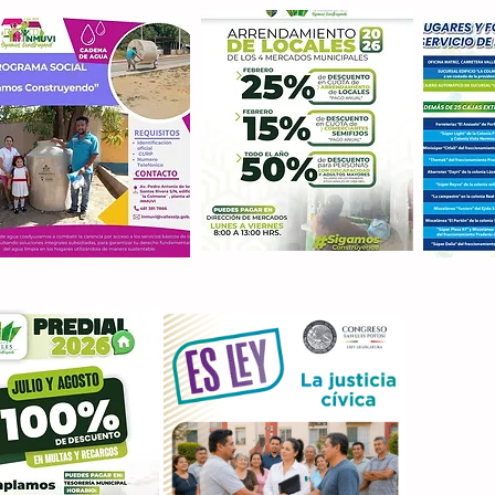
Con M