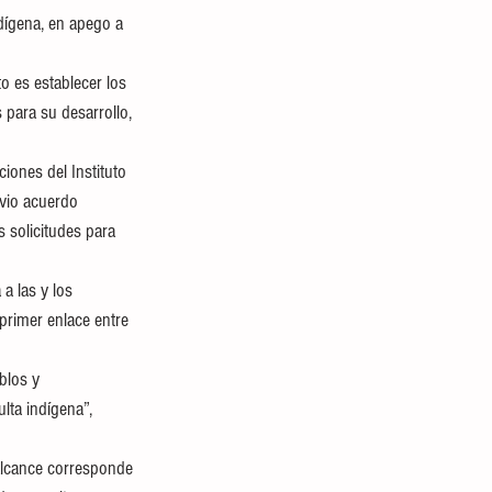
ndígena, en apego a 
 es establecer los 
para su desarrollo, 
iones del Instituto 
evio acuerdo 
 solicitudes para 
a las y los 
primer enlace entre 
blos y 
ta indígena”, 
alcance corresponde 