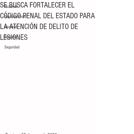
SE BUSCA FORTALECER EL
Huasteca
CÓDIGO PENAL DEL ESTADO PARA
San Luis Potosí
LA ATENCIÓN DE DELITO DE
Nacional
LESIONES
Deportes
Seguridad