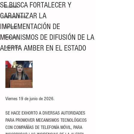
SE BUSCA FORTALECER Y
Huasteca
GARANTIZAR LA
San Luis Potosí
IMPLEMENTACIÓN DE
Nacional
MECANISMOS DE DIFUSIÓN DE LA
Deportes
ALERTA AMBER EN EL ESTADO
Seguridad
Viernes 19 de junio de 2026.
SE HACE EXHORTO A DIVERSAS AUTORIDADES 
PARA PROMOVER MECANISMOS TECNOLÓGICOS 
CON COMPAÑÍAS DE TELEFONÍA MÓVIL, PARA 