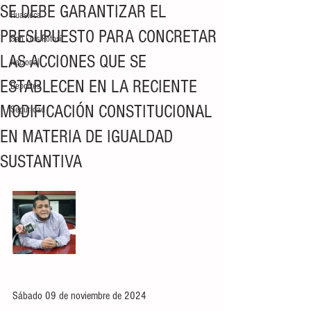
SE DEBE GARANTIZAR EL
Huasteca
PRESUPUESTO PARA CONCRETAR
San Luis Potosí
LAS ACCIONES QUE SE
Nacional
ESTABLECEN EN LA RECIENTE
Deportes
MODIFICACIÓN CONSTITUCIONAL
Seguridad
EN MATERIA DE IGUALDAD
SUSTANTIVA
Sábado 09 de noviembre de 2024