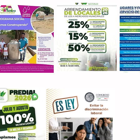
Con M