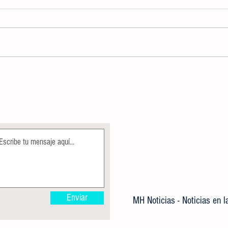
FISCALÍA POTOSINA CUMPLIMENTA
Rescat
ORDEN DE APREHENSIÓN CONTRA
a inme
TRES SEÑALADOS POR ROBO EN LA
Dustan
HUASTECA
Enviar
MH Noticias - Noticias en 