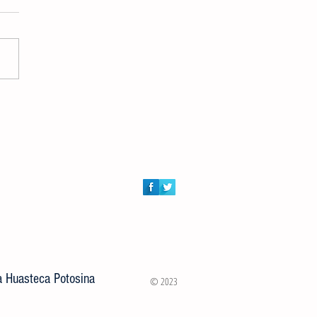
an y liberan a familia de pecaríes
diaciones de la Secundaria No 2
o Gómez Castillo
la Huasteca Potosina
© 2023