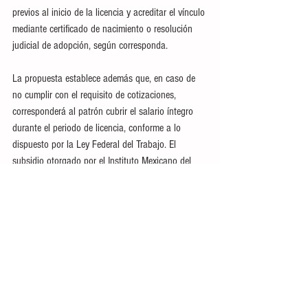
previos al inicio de la licencia y acreditar el vínculo 
mediante certificado de nacimiento o resolución 
judicial de adopción, según corresponda.
La propuesta establece además que, en caso de 
no cumplir con el requisito de cotizaciones, 
corresponderá al patrón cubrir el salario íntegro 
durante el periodo de licencia, conforme a lo 
dispuesto por la Ley Federal del Trabajo. El 
subsidio otorgado por el Instituto Mexicano del 
Seguro Social se cubriría por periodos vencidos 
que no excedan de una semana.
Destacó que con esta iniciativa, se busca 
fortalecer la igualdad sustantiva, promover la 
corresponsabilidad en el cuidado familiar y 
garantizar condiciones laborales más equitativas 
para madres y padres trabajadores.