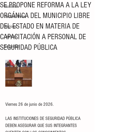
SE PROPONE REFORMA A LA LEY
Huasteca
ORGÁNICA DEL MUNICIPIO LIBRE
San Luis Potosí
DEL ESTADO EN MATERIA DE
Nacional
CAPACITACIÓN A PERSONAL DE
Deportes
SEGURIDAD PÚBLICA
Seguridad
Viernes 26 de junio de 2026. 
LAS INSTITUCIONES DE SEGURIDAD PÚBLICA 
DEBEN ASEGURAR QUE SUS INTEGRANTES 