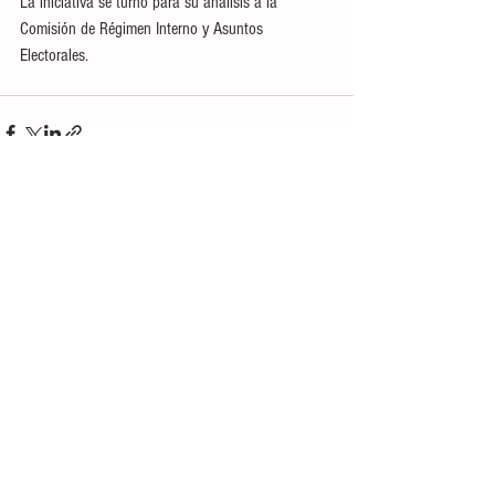
La iniciativa se turnó para su análisis a la 
Comisión de Régimen Interno y Asuntos 
Electorales.
Ver todo
Entradas recientes