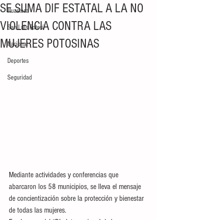
SE SUMA DIF ESTATAL A LA NO
Huasteca
VIOLENCIA CONTRA LAS
San Luis Potosí
MUJERES POTOSINAS
Nacional
Deportes
Seguridad
Mediante actividades y conferencias que 
abarcaron los 58 municipios, se lleva el mensaje 
de concientización sobre la protección y bienestar 
de todas las mujeres. 