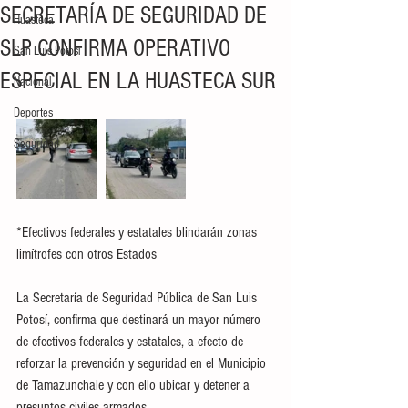
SECRETARÍA DE SEGURIDAD DE
Huasteca
SLP CONFIRMA OPERATIVO
San Luis Potosí
ESPECIAL EN LA HUASTECA SUR
Nacional
Deportes
Seguridad
*Efectivos federales y estatales blindarán zonas 
limítrofes con otros Estados
La Secretaría de Seguridad Pública de San Luis 
Potosí, confirma que destinará un mayor número 
de efectivos federales y estatales, a efecto de 
reforzar la prevención y seguridad en el Municipio 
de Tamazunchale y con ello ubicar y detener a 
presuntos civiles armados.