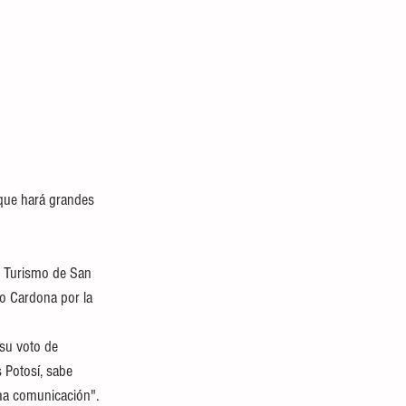
que hará grandes 
e Turismo de San 
do Cardona por la 
su voto de 
 Potosí, sabe 
ha comunicación". 