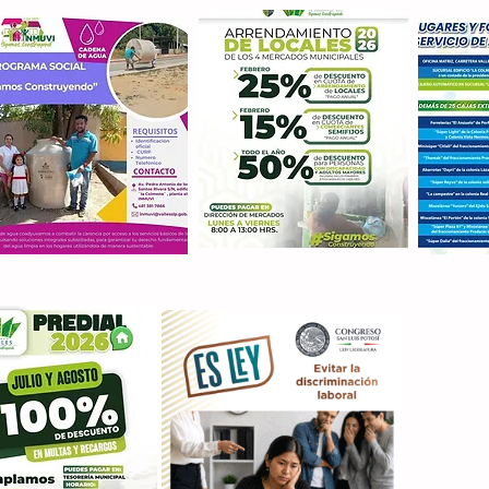
Con M