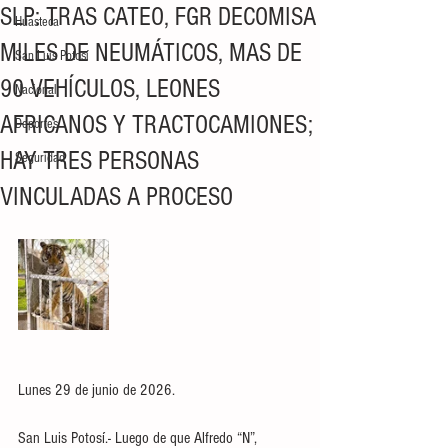
SLP: TRAS CATEO, FGR DECOMISA
Huasteca
MILES DE NEUMÁTICOS, MAS DE
San Luis Potosí
90 VEHÍCULOS, LEONES
Nacional
AFRICANOS Y TRACTOCAMIONES;
Deportes
HAY TRES PERSONAS
Seguridad
VINCULADAS A PROCESO
Lunes 29 de junio de 2026.
San Luis Potosí.- Luego de que Alfredo “N”, 