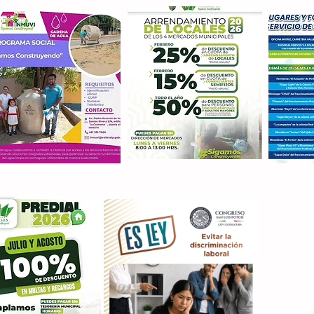
Con M