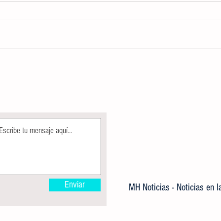
TOMA PROTESTA NUEVO TITULAR DE
Invita
LA COMISIÓN ESTATAL DE
para C
BÚSQUEDA DE PERSONAS
Valles
Enviar
MH Noticias - Noticias en 