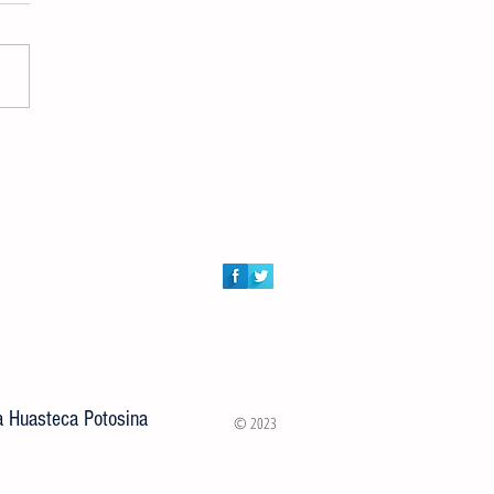
n al conversatorio “Estrategias
recer y Conectar” en Ciudad
la Huasteca Potosina
© 2023