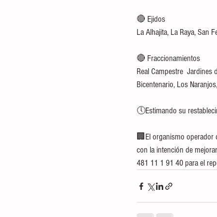
🔴 Ejidos
La Alhajita, La Raya, San F
🔴 Fraccionamientos
Real Campestre  Jardines 
Bicentenario, Los Naranjos
🕔Estimando su restableci
🏢El organismo operador de
con la intención de mejorar
481 11 1 91 40 para el rep