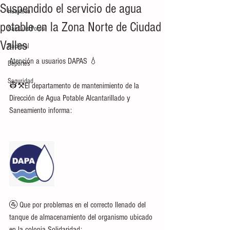
Suspendido el servicio de agua
Huasteca
potable en la Zona Norte de Ciudad
San Luis Potosí
Valles
Nacional
Atención a usuarios DAPAS 💧 
Deportes
Seguridad
👷⚒El departamento de mantenimiento de la 
Dirección de Agua Potable Alcantarillado y 
Saneamiento informa: 
🚰 Que por problemas en el correcto llenado del 
tanque de almacenamiento del organismo ubicado 
en la colonia Solidaridad: 