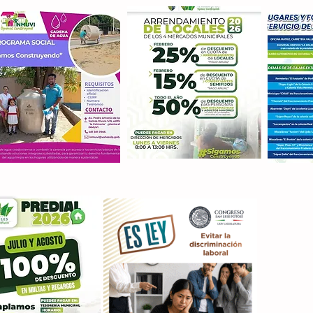
Con M