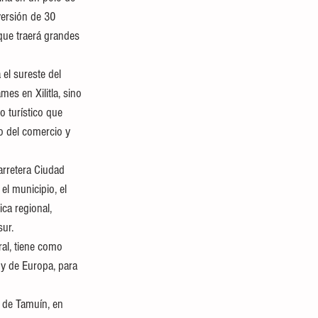
versión de 30 
que traerá grandes 
 el sureste del 
es en Xilitla, sino 
 turístico que 
o del comercio y 
arretera Ciudad 
el municipio, el 
ica regional, 
sur.
al, tiene como 
 y de Europa, para 
 de Tamuín, en 