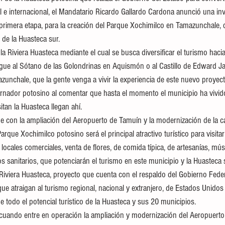
al e internacional, el Mandatario Ricardo Gallardo Cardona anunció una in
primera etapa, para la creación del Parque Xochimilco en Tamazunchale, 
 de la Huasteca sur.
la Riviera Huasteca mediante el cual se busca diversificar el turismo hacia
egue al Sótano de las Golondrinas en Aquismón o al Castillo de Edward Jam
unchale, que la gente venga a vivir la experiencia de este nuevo proyecto
rnador potosino al comentar que hasta el momento el municipio ha vivid
tan la Huasteca llegan ahí. 
e con la ampliación del Aeropuerto de Tamuín y la modernización de la c
rque Xochimilco potosino será el principal atractivo turístico para visitar 
 locales comerciales, venta de flores, de comida típica, de artesanías, mús
s sanitarios, que potenciarán el turismo en este municipio y la Huasteca 
 Riviera Huasteca, proyecto que cuenta con el respaldo del Gobierno Feder
ue atraigan al turismo regional, nacional y extranjero, de Estados Unidos
 todo el potencial turístico de la Huasteca y sus 20 municipios.
 cuando entre en operación la ampliación y modernización del Aeropuerto