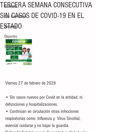
TERCERA SEMANA CONSECUTIVA
Huasteca
SIN CASOS DE COVID-19 EN EL
San Luis Potosí
ESTADO
Nacional
Deportes
Seguridad
Viernes 27 de febrero de 2026
• Sin casos nuevos por Covid en la entidad, ni 
defunciones y hospitalizaciones.
• Continúan en circulación otras infecciones 
respiratorias como: Influenza y  Virus Sincitial,  
esencial cuidarse y no bajar la guardia.