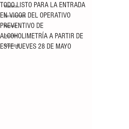
TODO LISTO PARA LA ENTRADA
Huasteca
EN VIGOR DEL OPERATIVO
San Luis Potosí
PREVENTIVO DE
Nacional
ALCOHOLIMETRÍA A PARTIR DE
Deportes
ESTE JUEVES 28 DE MAYO
Seguridad